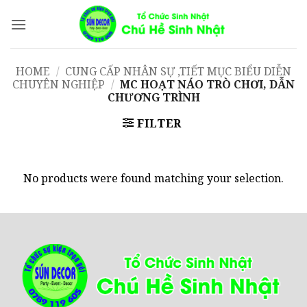
Bỏ
qua
nội
dung
HOME
/
CUNG CẤP NHÂN SỰ ,TIẾT MỤC BIỂU DIỄN
CHUYÊN NGHIỆP
/
MC HOẠT NÁO TRÒ CHƠI, DẪN
CHƯƠNG TRÌNH
FILTER
No products were found matching your selection.