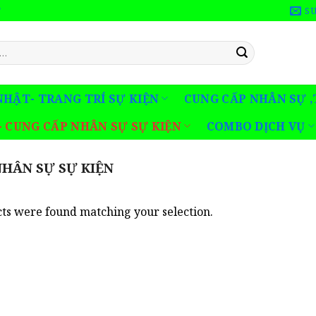
S
T
NHẬT- TRANG TRÍ SỰ KIỆN
CUNG CẤP NHÂN SỰ ,
- CUNG CẤP NHÂN SỰ SỰ KIỆN
COMBO DỊCH VỤ
NHÂN SỰ SỰ KIỆN
ts were found matching your selection.