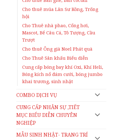
Cho thuê Bàn ghế, bàn coctail
Cho thuê múa Lân Sư Rồng, Trống
hội
Cho Thuê nhà phao, Cổng hơi,
Mascot, Bể Câu Cá, Tô Tượng, Cầu
Trượt
Cho thuê Ông già Noel Phát quà
Cho Thuê Sân khấu Biểu diễn
Cung cấp bóng bay khí Oxi, Khí Heli,
Bóng kích nổ đám cưới, bóng jumbo
khai trương, sinh nhật
COMBO DỊCH VỤ
CUNG CẤP NHÂN SỰ ,TIẾT
MỤC BIỂU DIỄN CHUYÊN
NGHIỆP
MẪU SINH NHẬT- TRANG TRÍ