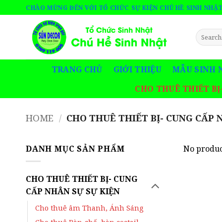
Bỏ
CHÀO MỪNG ĐẾN VỚI TỔ CHỨC SỰ KIỆN CHÚ HỀ SINH NHẬ
qua
nội
Search
dung
for:
TRANG CHỦ
GIỚI THIỆU
MẪU SINH 
CHO THUÊ THIẾT BỊ
HOME
/
CHO THUÊ THIẾT BỊ- CUNG CẤP 
DANH MỤC SẢN PHẨM
No produc
CHO THUÊ THIẾT BỊ- CUNG
CẤP NHÂN SỰ SỰ KIỆN
Cho thuê âm Thanh, Ánh Sáng