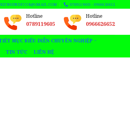
UKIENSUNDECOR@GMAIL.COM
0789119605 - 0966626652
Hotline
Hotline
0789119605
0966626652
TIẾT MỤC BIỂU DIỄN CHUYÊN NGHIỆP
TIN TỨC
LIÊN HỆ