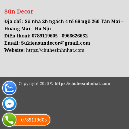
Sún Decor
Địa chỉ : Số nhà 2b ngách 4 tổ 68 ngõ 260 Tân Mai –
Hoàng Mai – Hà Nội
Điện thoại: 0789119605 - 0966626652
Email:
Sukiensundecor@gmail.com
Website:
https://chuhesinhnhat.com
Copyright 2026 ©
https://chuhesinhnhat.com
0789119605