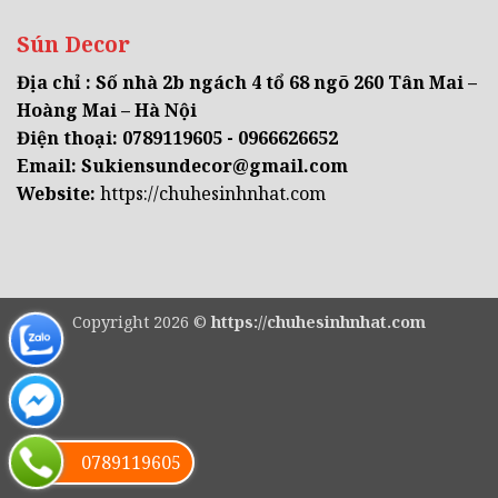
Sún Decor
Địa chỉ : Số nhà 2b ngách 4 tổ 68 ngõ 260 Tân Mai –
Hoàng Mai – Hà Nội
Điện thoại: 0789119605 - 0966626652
Email:
Sukiensundecor@gmail.com
Website:
https://chuhesinhnhat.com
Copyright 2026 ©
https://chuhesinhnhat.com
0789119605